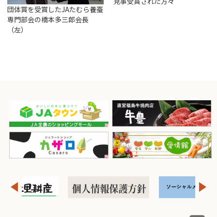
見事受賞された方々
団体賞を受賞したJAたむら養蚕
専門部会の橋本多三郎会長
（左）