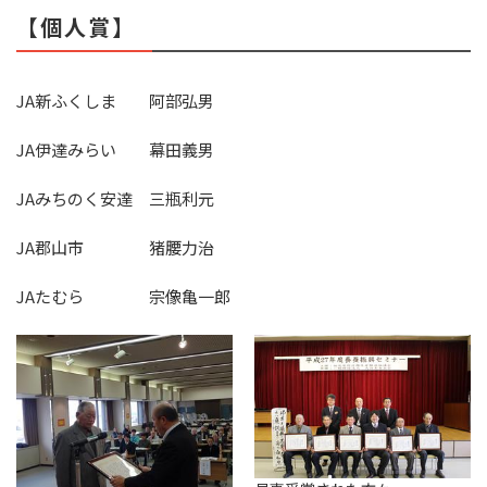
【個人賞】
JA新ふくしま 阿部弘男
JA伊達みらい 幕田義男
JAみちのく安達 三瓶利元
JA郡山市 猪腰力治
JAたむら 宗像亀一郎