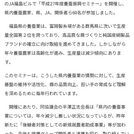
のJA福島ビルで「平成27年度養蚕振興セミナー」を開催し、
県内養蚕農家、県、JA、関係者ら60名が参加しました。
福島県の養蚕業は、富岡製糸場がある群馬県に次いで生産
量全国第２位を誇っており、高品質な繭づくりと純国産絹製品
ブランドの確立に向け取組を進めてきました。しかしながら
年々養蚕農家は高齢化が進み、生産量は減少傾向にありま
す。
このセミナーは、こうした県内養蚕業の情勢に対して、生産
基盤の維持や活性化、繭の品質向上、担い手の育成など理解
を深めるために毎年行われています。
開催にあたり、同協議会の半澤正志会長は「県内の養蚕事
業については、年々減少し厳しい状況になっているが、昨年
新たに「後継者対策としての新規就農者助成事業」等が加わ
った。今後も提携グループ関係者と連携を図り、取り組んでい