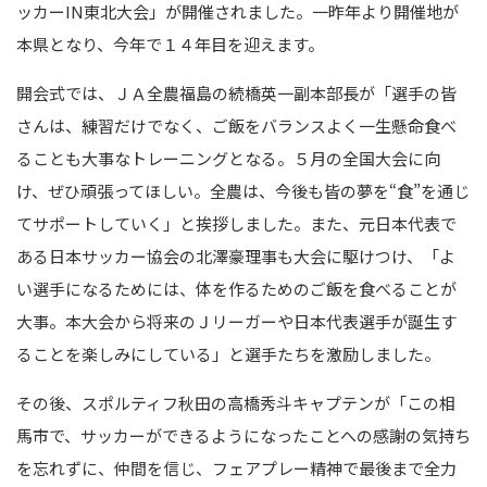
ッカーIN東北大会」が開催されました。一昨年より開催地が
本県となり、今年で１４年目を迎えます。
開会式では、ＪＡ全農福島の続橋英一副本部長が「選手の皆
さんは、練習だけでなく、ご飯をバランスよく一生懸命食べ
ることも大事なトレーニングとなる。５月の全国大会に向
け、ぜひ頑張ってほしい。全農は、今後も皆の夢を“食”を通じ
てサポートしていく」と挨拶しました。また、元日本代表で
ある日本サッカー協会の北澤豪理事も大会に駆けつけ、「よ
い選手になるためには、体を作るためのご飯を食べることが
大事。本大会から将来のＪリーガーや日本代表選手が誕生す
ることを楽しみにしている」と選手たちを激励しました。
その後、スポルティフ秋田の高橋秀斗キャプテンが「この相
馬市で、サッカーができるようになったことへの感謝の気持ち
を忘れずに、仲間を信じ、フェアプレー精神で最後まで全力