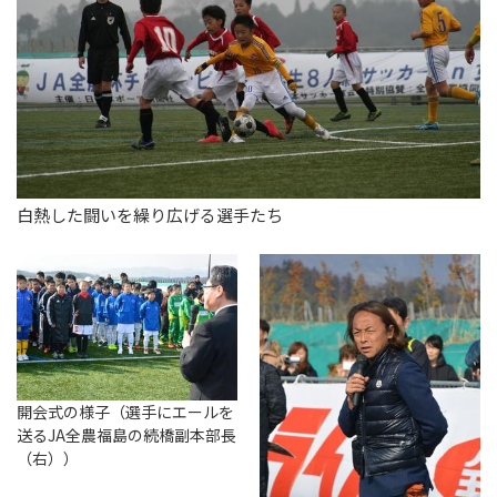
白熱した闘いを繰り広げる選手たち
開会式の様子（選手にエールを
送るJA全農福島の続橋副本部長
（右））