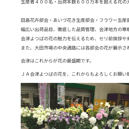
生産者４００名・出荷本数６００万本を超える花の
田島花卉部会・あいづ花き生産部会・フラワー生産
幅広い出荷品目、徹底した品質管理、会津地方の寒
会津よつばの花の魅力を伝えるため、セリ前挨拶や
また、大田市場の中央通路には各部会の花が展示さ
会津はこれからが花の最盛期です。
ＪＡ会津よつばの花を、これからもよろしくお願い