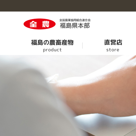
福島の農畜産物のトップへ
直営店のトップへ
営農情報のトップへ
くらしのサービスのトップへ
事業概要のトップへ
旬果旬菜
ＪＡタウン
次回せり市の情報
ＪＡでんき
事業案内
農業機械情報
葬儀・斎場案内
事業所・施設一覧
特別栽培農産物認証業務終了のお知らせ