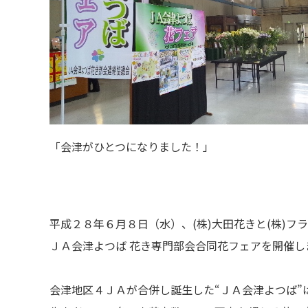
「会津がひとつになりました！」
平成２８年６月８日（水）、(株)大田花きと(株)フ
ＪＡ会津よつば 花き専門部会合同花フェアを開催し
会津地区４ＪＡが合併し誕生した“ＪＡ会津よつば”