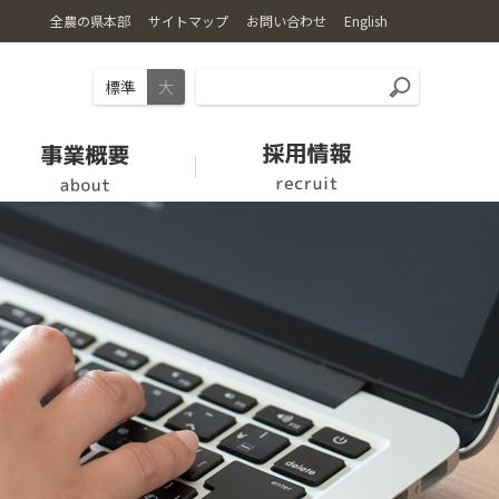
全農の県本部
サイトマップ
お問い合わせ
English
標準
大
お肉
愛情館
【休止中】労働力支援の取り組み
クミアイプロパン
組織・機構
家畜市場開設日
福祉用具情報
ロゴマーク・キャラクター
新規就農希望者の方へ
採用情報