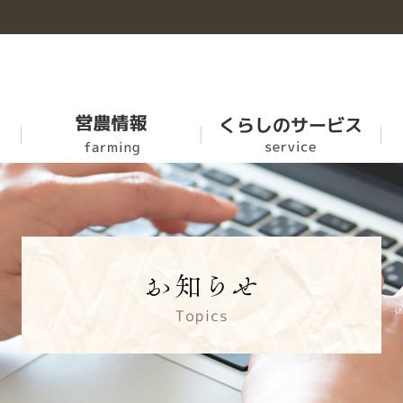
お米
牛豊
農福連携マニュアル
ＪＡ-ＳＳ
概要
乳製品
家畜市場の市況情報
ふれあい食材
各部紹介
肥料農薬事業
SR活動