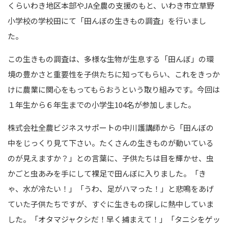
くらいわき地区本部やJA全農の支援のもと、いわき市立草野
小学校の学校田にて「田んぼの生きもの調査」を行いまし
た。
この生きもの調査は、多様な生物が生息する「田んぼ」の環
境の豊かさと重要性を子供たちに知ってもらい、これをきっか
けに農業に関心をもってもらおうという取り組みです。今回は
１年生から６年生までの小学生104名が参加しました。
株式会社全農ビジネスサポートの中川護講師から「田んぼの
中をじっくり見て下さい。たくさんの生きものが動いている
のが見えますか？」との言葉に、子供たちは目を輝かせ、虫
かごと虫あみを手にして裸足で田んぼに入りました。「き
ゃ、水が冷たい！」「うわ、足がハマった！」と悲鳴をあげ
ていた子供たちですが、すぐに生きもの探しに熱中していま
した。「オタマジャクシだ！早く捕まえて！」「タニシをゲッ