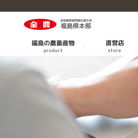
福島の農畜産物のトップへ
直営店のトップへ
営農情報のトップへ
くらしのサービスのトップへ
事業概要のトップへ
旬果旬菜
ＪＡタウン
次回せり市の情報
ＪＡでんき
事業案内
農業機械情報
葬儀・斎場案内
事業所・施設一覧
特別栽培農産物認証業務終了のお知らせ