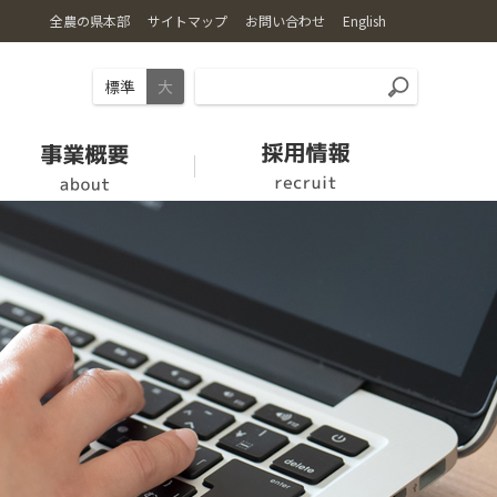
全農の県本部
サイトマップ
お問い合わせ
English
標準
大
お肉
愛情館
【休止中】労働力支援の取り組み
クミアイプロパン
組織・機構
家畜市場開設日
福祉用具情報
ロゴマーク・キャラクター
新規就農希望者の方へ
採用情報