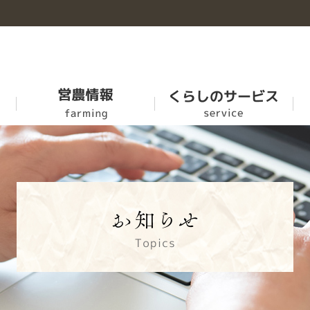
お米
牛豊
農福連携マニュアル
ＪＡ-ＳＳ
概要
乳製品
家畜市場の市況情報
ふれあい食材
各部紹介
肥料農薬事業
SR活動