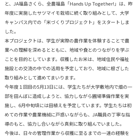
と、JA福島さくら、全農福島「Hands Up Together!」は、昨
年度に実施したサツマイモ栽培に続く取り組みとして、大学
キャンパス内での「米づくりプロジェクト」をスタートしま
した。
本プロジェクトは、学生が実際の農作業を体験することで農
業への理解を深めるとともに、地域や食とのつながりを学ぶ
ことを目的としています。収穫したお米は、地域住民や福祉
施設との交流の中での活用を予定しており、地域に根ざした
取り組みとして進めてまいります。
今年度１回目の5月13日には、学生たちが大学敷地内で畑の一
部を田んぼに造成しようと、協力しながら圃場準備作業を実
施し、6月中旬頃には田植えを予定しています。学生たちは初
めての作業や農業機械に戸惑いながらも、JA職員の丁寧な指
導のもと、協力し合いながら真剣に取り組んでいました。
今後は、日々の管理作業から収穫に至るまでの一連の経験を