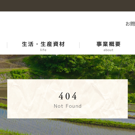
お
石川のお米
産地紹介
石川県市場等開催日程表
中古農機リスト
各課紹介
青果物生産履歴記帳運動
ＪＡオートいしかわ