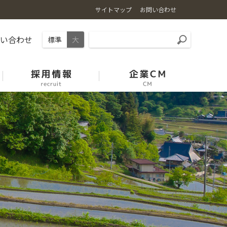
サイトマップ
お問い合わせ
問い合わせ
標準
大
石川の麦
園芸振興の取組
能登牛
中古農機展示場案内
採用情報