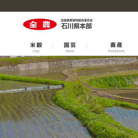
米穀のトップへ
園芸のトップへ
牛の個体識別情報検索サービス
生活・生産資材のトップへ
事業概要のトップへ
石川の大豆
青果市場臨時休開市日程
中古農機お取引条件