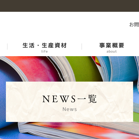
お
石川のお米
産地紹介
石川県市場等開催日程表
中古農機リスト
各課紹介
青果物生産履歴記帳運動
ＪＡオートいしかわ