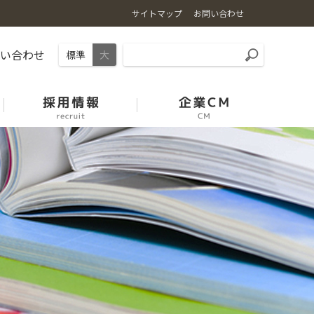
サイトマップ
お問い合わせ
問い合わせ
標準
大
石川の麦
園芸振興の取組
能登牛
中古農機展示場案内
採用情報