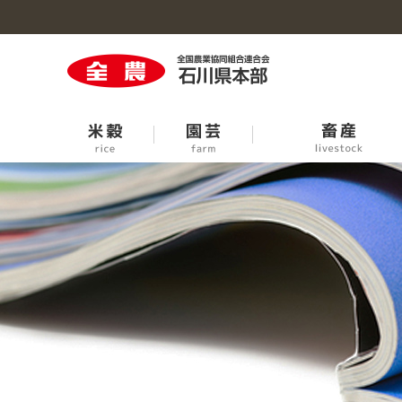
米穀のトップへ
園芸のトップへ
牛の個体識別情報検索サービス
生活・生産資材のトップへ
事業概要のトップへ
石川の大豆
青果市場臨時休開市日程
中古農機お取引条件