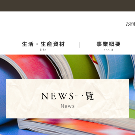
お
石川のお米
産地紹介
石川県市場等開催日程表
中古農機リスト
各課紹介
青果物生産履歴記帳運動
ＪＡオートいしかわ