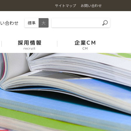
サイトマップ
お問い合わせ
問い合わせ
標準
大
石川の麦
園芸振興の取組
能登牛
中古農機展示場案内
採用情報