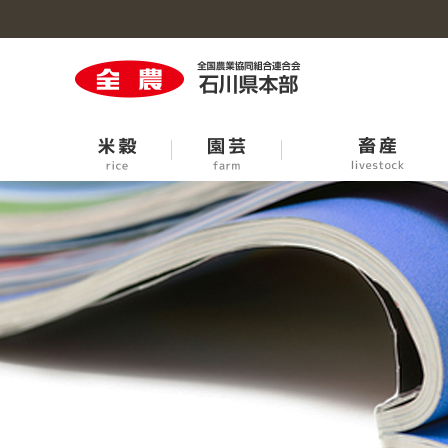
米穀のトップへ
園芸のトップへ
牛の個体識別情報検索サービス
生活・生産資材のトップへ
事業概要のトップへ
石川の大豆
青果市場臨時休開市日程
中古農機お取引条件