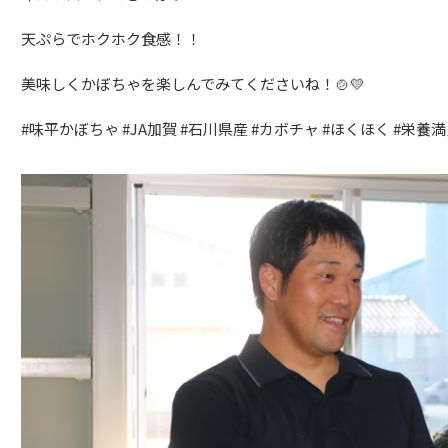
天ぷらでホクホク食感！！
美味しくかぼちゃを楽しんでみてくださいね！🍲💛
#
味平かぼちゃ
#JA
加賀
#
石川県産
#
カボチャ
#
ほくほく
#
栄養満