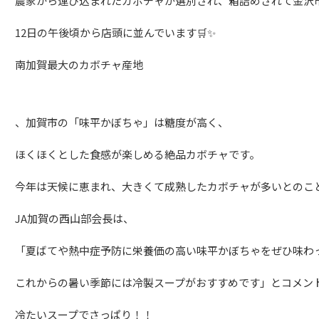
農家から運び込まれたカボチャが選別され、箱詰めされて金沢
12
日の午後頃から店頭に並んでいます🛒✨
南加賀最大のカボチャ産地
、加賀市の「味平かぼちゃ」は糖度が高く、
ほくほくとした食感が楽しめる絶品カボチャです。
今年は天候に恵まれ、大きくて成熟したカボチャが多いとのこと！
JA
加賀の西山部会長は、
「夏ばてや熱中症予防に栄養価の高い味平かぼちゃをぜひ味わ
これからの暑い季節には冷製スープがおすすめです」とコメン
冷たいスープでさっぱり！！