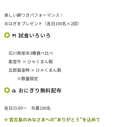
楽しい餅つきパフォーマンス！
おはぎをプレゼント（各日100名×2回）
🍴
試食いろいろ
石川県産米3種食べ比べ
能登牛 × ひゃくまん穀
五郎島金時 × ひゃくまん穀
※数量限定
🍙
おにぎり無料配布
各日15:00〜 先着100名
✨
宮古島のみなさまへの
“
ありがとう
”
を込めて