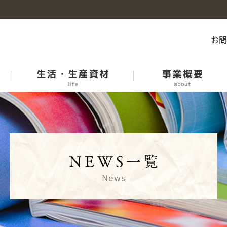
お
石川のお米
産地紹介
石川県市場等開催日程表
中古農機リスト
各課紹介
青果物生産履歴記帳運動
ＪＡオートいしかわ