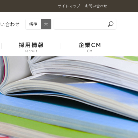
サイトマップ
お問い合わせ
問い合わせ
標準
大
石川の麦
園芸振興の取組
能登牛
中古農機展示場案内
採用情報