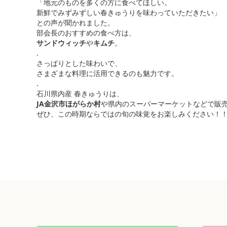
「地元のものを多くの方に食べてほしい。
新鮮でみずみずしい春きゅうりを味わっていただきたい」
との声が聞かれました。
部会長のおすすめの食べ方は、
サンドウィッチ
や
キムチ
。
.
さっぱりとした味わいで、
さまざまな料理に活用できるのも魅力です。
.
石川県内産 春きゅうりは、
JA金沢市ほがらか村
や県内のスーパーマーケットなどで販
ぜひ、この時期ならではの旬の味覚をお楽しみください！