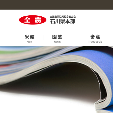
米穀のトップへ
園芸のトップへ
牛の個体識別情報検索サービス
生活・生産資材のトップへ
事業概要のトップへ
石川の大豆
青果市場臨時休開市日程
中古農機お取引条件