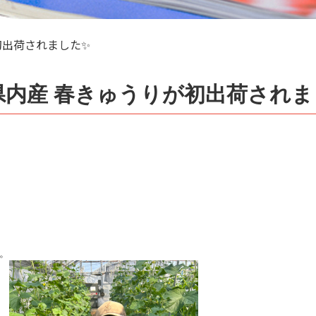
初出荷されました✨
県内産 春きゅうりが初出荷されま
。