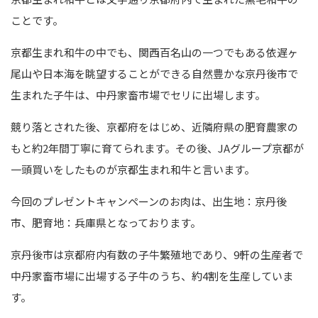
ことです。
京都生まれ和牛の中でも、関西百名山の一つでもある依遅ヶ
尾山や日本海を眺望することができる自然豊かな京丹後市で
生まれた子牛は、中丹家畜市場でセリに出場します。
競り落とされた後、京都府をはじめ、近隣府県の肥育農家の
もと約
2
年間丁寧に育てられます。その後、
JA
グループ京都が
一頭買いをしたものが京都生まれ和牛と言います。
今回のプレゼントキャンペーンのお肉は、出生地：京丹後
市、
肥育地：兵庫県となっております。
京丹後市は京都府内有数の子牛繁殖地であり、
9軒
の生産者で
中丹家畜市場に出場する子牛のうち、約
4
割を生産していま
す。