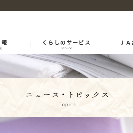
情報
くらしのサービス
ＪＡ
g
service
新着一覧
新着一覧
新着一覧
事業概要
新卒採用
宇治茶
子牛せり市情報
LPガス
きちゃり～な
農畜産物直売所
京食財図鑑