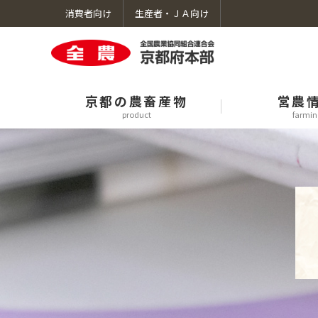
消費者向け
生産者・ＪＡ向け
京都の農畜産物
営農
product
farmin
京都の特産品のトップへ
営農情報のトップへ
くらしのサービスのトップへ
ＪＡ全農京都のトップへ
採用情報のトップへ
京都のお米・麦・豆
農機・資材
自動車サービスセンター
公式SNS一覧
キャリア（中途）採用
みのりカフェ・みのるダイニング
エーコープマーク品
ＪＡタウン