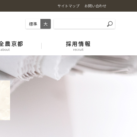
サイトマップ
お問い合わせ
標準
大
全農京都
採用情報
about
recruit
京野菜・果物
肥料・農薬
ガソリンスタンド
事業所一覧
ＪＡグループ株式会社京都協同管理求人情報
京の肉・生乳
JAでんき
お料理レシピ