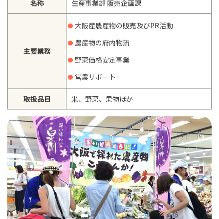
名称
生産事業部 販売企画課
大阪産農産物の販売及びPR活動
農産物の府内物流
主要業務
野菜価格安定事業
営農サポート
取扱品目
米、野菜、果物ほか