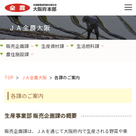
販売企画課
生産資材課
生活燃料課
農住施設課
TOP
ＪＡ全農大阪
各課のご案内
各課のご案内
生産事業部 販売企画課の概要
販売企画課は、ＪＡを通じて大阪府内で生産される野菜や果