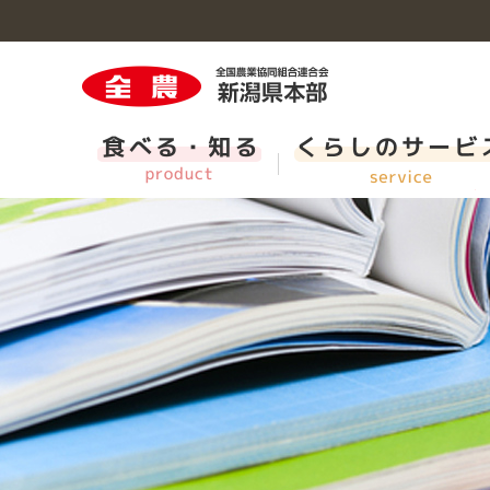
食べる・知るのトップへ
くらしのサービスのトップへ
営農・組合員のトップへ
インフォメーションのトップへ
採用情報のトップへ
新潟の切花
県内Aコープ一覧・ＪＡ直売所
農業機械と農業関連施設
施設・子会社等の紹介
新卒採用 担当職（短大卒程度・事務系・県域コー
新潟）
クミアイプロパン
CM・動画ライブラリー
福利厚生