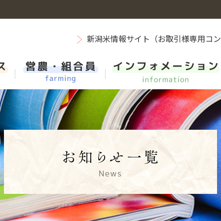
新潟米情報サイト（お取引様専用コ
新潟米
エーコープマーク品
営農レポートバックナンバー
組織・機構紹介
新卒採用 総合職（事務系・県域コース新潟）
ス
お肉
ＪＡ葬祭
担い手・営農支援
SDGs（持続可能な開発目標）等に貢献する取組み
第二新卒採用
ＪＡ車両センター
先輩たちの声