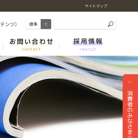
サイトマップ
ンテンツ）
標準
大
やさい・くだもの
ＪＡくらしの宅配便
肥料情報
事業紹介
新卒採用 総合職（技術系・県域コース新潟）
レシピ
ガソリンスタンド（ＪＡーＳＳ）
家畜市場情報
リンク集
キャリア（中途）採用
ＪＡでんき
よくある質問