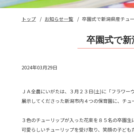
トップ
お知らせ一覧
卒園式で新潟県産チュ
卒園式で新
2024年03月29日
ＪＡ全農にいがたは、３月２３日
(
土
)
に「フラワー
展示してくださった新潟市内４つの保育園に、チュ
３色のチューリップが入った花束を８５名の卒園生
可愛らしいチューリップを受け取り、笑顔の子ども