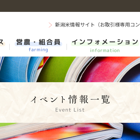
新潟米情報サイト（お取引様専用コ
新潟米
エーコープマーク品
営農レポートバックナンバー
組織・機構紹介
新卒採用 総合職（事務系・県域コース新潟）
ス
お肉
ＪＡ葬祭
担い手・営農支援
SDGs（持続可能な開発目標）等に貢献する取組み
第二新卒採用
ＪＡ車両センター
先輩たちの声