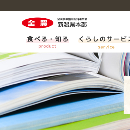
食べる・知るのトップへ
くらしのサービスのトップへ
営農・組合員のトップへ
インフォメーションのトップへ
採用情報のトップへ
新潟の切花
県内Aコープ一覧・ＪＡ直売所
農業機械と農業関連施設
施設・子会社等の紹介
新卒採用 担当職（短大卒程度・事務系・県域コー
新潟）
クミアイプロパン
CM・動画ライブラリー
福利厚生