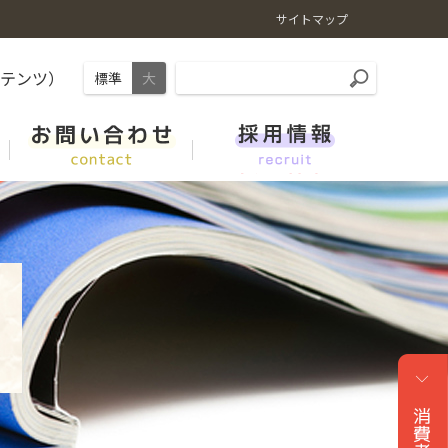
サイトマップ
ンテンツ）
標準
大
やさい・くだもの
ＪＡくらしの宅配便
肥料情報
事業紹介
新卒採用 総合職（技術系・県域コース新潟）
レシピ
ガソリンスタンド（ＪＡーＳＳ）
家畜市場情報
リンク集
キャリア（中途）採用
ＪＡでんき
よくある質問