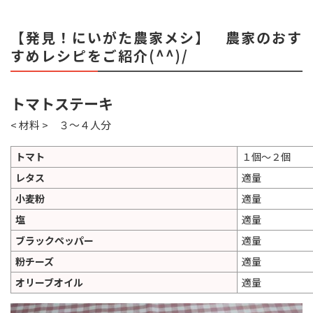
【発見！にいがた農家メシ】 農家のおす
すめレシピをご紹介(^^)/
トマトステーキ
< 材料 > ３～４人分
トマト
１個～２個
レタス
適量
小麦粉
適量
塩
適量
ブラックペッパー
適量
粉チーズ
適量
オリーブオイル
適量