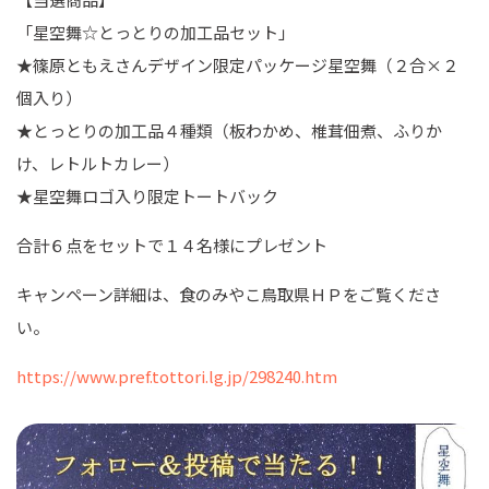
「星空舞
☆
とっとりの加工品セット」
★篠原ともえさんデザイン限定パッケージ星空舞（２合×２
個入り）
★とっとりの加工品４種類（板わかめ、椎茸佃煮、ふりか
け、レトルトカレー）
★星空舞ロゴ入り限定トートバック
合計６点をセットで１４名様にプレゼント
キャンペーン詳細は、食のみやこ鳥取県ＨＰをご覧くださ
い。
https://www.pref.tottori.lg.jp/298240.htm