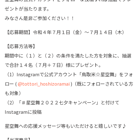
ゼントが当たります。
みなさん是非ご参加ください！！
【応募期間】令和４年７月１日（金）～７月１４日（木）
【応募方法等】
期間中に（１）と（２）の条件を満たした方を対象に、抽選
で合計１４名（７月＋７日）様にプレゼント。
（1）Instagramで公式アカウント「鳥取米
☆
星空舞」をフォ
ロー
(
@tottori_hoshizoramai
)
（既にフォローされている方
も対象）
（2）「＃星空舞２０２２七夕キャンペーン」と付けて
Instagram
に投稿
星空舞への応援メッセージ等もいただけると嬉しいです♪
【当選商品】