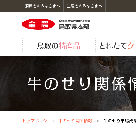
消費者のみなさまへ
生産者のみなさまへ
鳥取の特産品のトップへ
とれたてクッキングのトップへ
くらしのサービスのトップへ
ＪＡ全農とっとりのトップへ
くだもの
シロアリ防除
組織機構図
採用情報
トップページ
牛のせり関係情報
牛のせり市場成