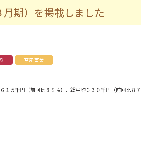
８月期）を掲載しました
り
畜産事業
６１５千円（前回比８８％）、総平均６３０千円（前回比８７