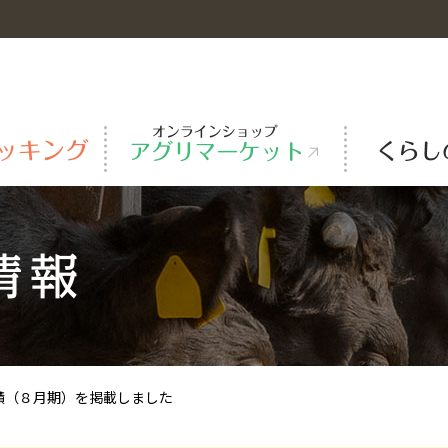
米
レシピ動画
ＪＡ-ＳＳ
事業概要
旬のカレンダー・特産品マップ
ガス
主な事業所・施設
ＪＡグループ自己改革
績（８月期）を掲載しました