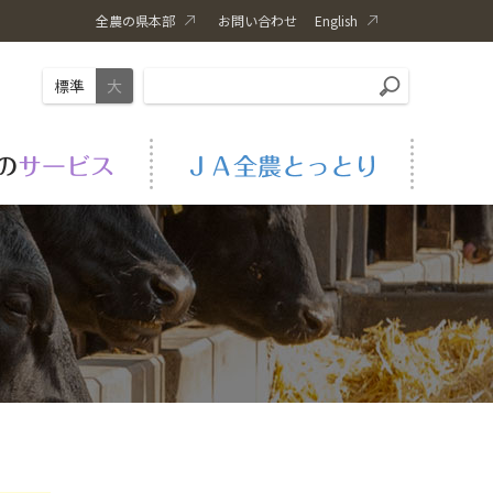
全農の県本部
お問い合わせ
English
標準
大
やさい
生活情報
事業内容
人権・同和問題取組
書籍紹介