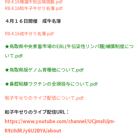
R8.4.16種雄牛別出場頭数.pdf
R8.4.16和牛子牛せり名簿.pdf
４月１６日開催 成牛名簿
R8.4.16成牛せり名簿.pdf
★鳥取県中央家畜市場のEBL(牛伝染性リンパ腫)補償制度につ
いて.pdf
★鳥取県版ゲノム育種価について.pdf
★鼻腔粘膜ワクチンの全頭投与について.pdf
和子牛せりのライブ配信について.pdf
和子牛せりのライブ配信URL：
https://www.youtube.com/channel/UCjmxlUjm-
R9z0dRJy6U2BYA/about