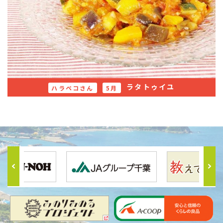
ラタトゥイユ
ハラペコさん
5月