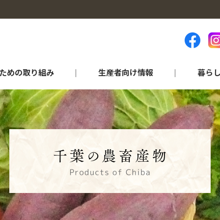
ための取り組み
生産者向け情報
暮ら
ランキング等（統計資料）
品目から探す
営農情報
各部門のご紹介
アグリ情報“ちば”