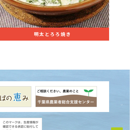
明太とろろ焼き