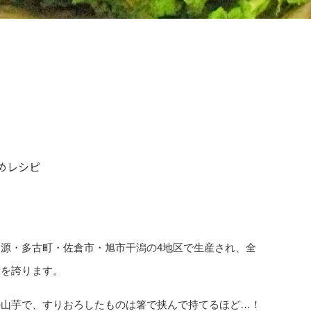
めレシピ
栗源・多古町・佐倉市・
旭市干潟
の
4
地区で生産され、全
量を誇ります。
の山芋で、すりおろしたものは箸で挟んで持てるほど…！