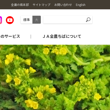
全農の県本部
サイトマップ
お問い合わせ
English
標準
大
しのサービス
ＪＡ全農ちばについて
旬・レシピの紹介
産地から探す
農業機械情報
コンプライアンス