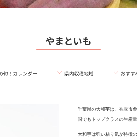
やまといも
の旬！カレンダー
県内収穫地域
おすす
千葉県の大和芋
は、
香取市
国でもトップクラス
の生産
大和芋は
強い粘り気が特徴