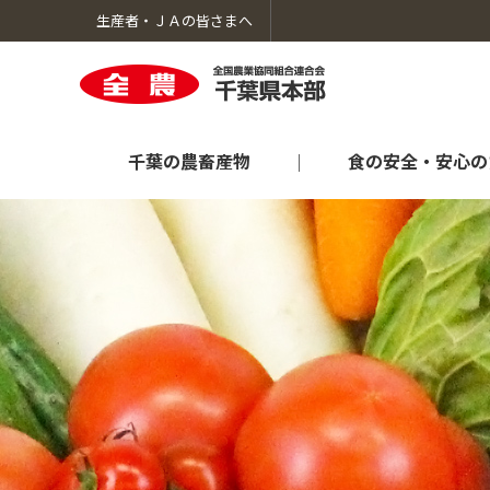
生産者・ＪＡの皆さまへ
千葉の農畜産物
食の安全・安心の
千葉の農畜産物のトップへ
食の安全・安心のための取り組みのトップへ
生産者向け情報のトップへ
暮らしのサービスのトップへ
ＪＡ全農ちばについてのトップへ
オンラインショップ「ＪＡタウン」
肥料農薬情報
採用情報