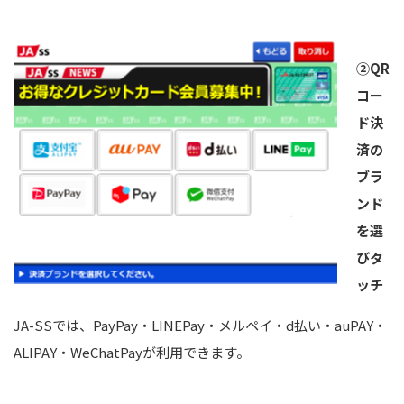
②QR
コー
ド決
済の
ブ
ラ
ンド
を選
びタ
ッ
チ
JA-SSでは、PayPay・LINEPay・メルペイ・d払い・auPAY・
ALIPAY・WeChatPayが利用できます。