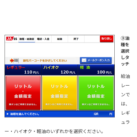
③油
種を
選択
しタ
ッチ
給油
レー
ンで
は、
レギ
ュラ
ー・ハイオク・軽油のいずれかを選択ください。