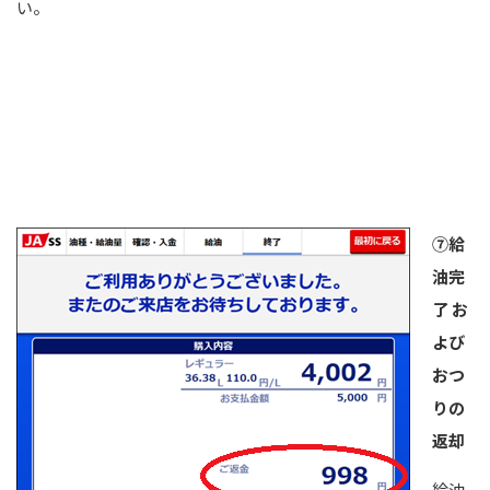
い。
⑦給
油完
了 お
よび
おつ
りの
返却
給油