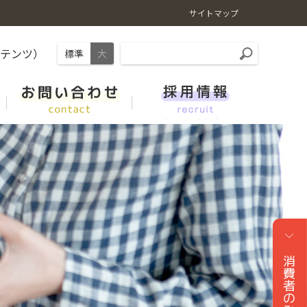
サイトマップ
ンテンツ）
標準
大
やさい・くだもの
ＪＡくらしの宅配便
肥料情報
事業紹介
新卒採用 総合職（技術系・県域コース新潟）
レシピ
ガソリンスタンド（ＪＡーＳＳ）
家畜市場情報
リンク集
キャリア（中途）採用
ＪＡでんき
よくある質問