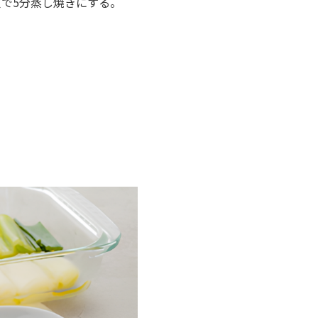
火で
5
分蒸し焼きにする。
。