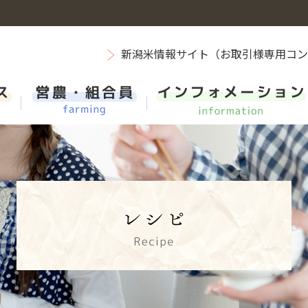
新潟米情報サイト（お取引様専用コ
新潟米
エーコープマーク品
営農レポートバックナンバー
組織・機構紹介
新卒採用 総合職（事務系・県域コース新潟）
ス
お肉
ＪＡ葬祭
担い手・営農支援
SDGs（持続可能な開発目標）等に貢献する取組み
第二新卒採用
ＪＡ車両センター
先輩たちの声