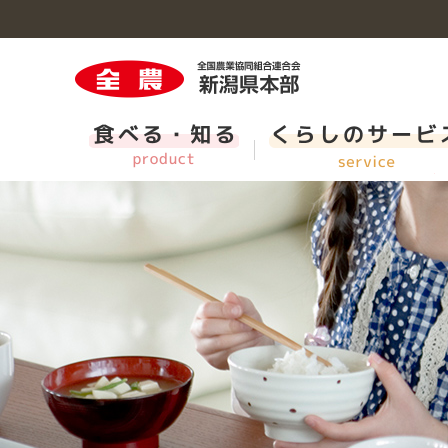
食べる・知るのトップへ
くらしのサービスのトップへ
営農・組合員のトップへ
インフォメーションのトップへ
採用情報のトップへ
新潟の切花
県内Aコープ一覧・ＪＡ直売所
農業機械と農業関連施設
施設・子会社等の紹介
新卒採用 担当職（短大卒程度・事務系・県域コー
新潟）
クミアイプロパン
CM・動画ライブラリー
福利厚生