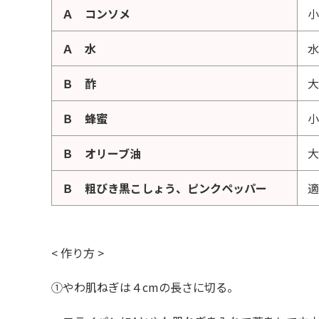
Ａ コンソメ
小
Ａ 水
水
Ｂ 酢
大
Ｂ 蜂蜜
小
Ｂ オリーブ油
大
Ｂ 粗びき黒こしょう、ピンクペッパー
適
< 作り方 >
①やわ肌ねぎは４
cm
の長さに切る。