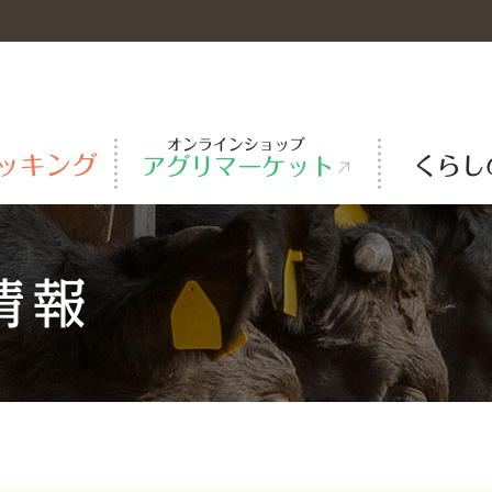
米
レシピ動画
ＪＡ-ＳＳ
事業概要
旬のカレンダー・特産品マップ
ガス
主な事業所・施設
ＪＡグループ自己改革