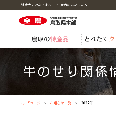
消費者のみなさまへ
生産者のみなさまへ
鳥取の特産品のトップへ
とれたてクッキングのトップへ
くらしのサービスのトップへ
ＪＡ全農とっとりのトップへ
くだもの
シロアリ防除
組織機構図
採用情報
トップページ
お知らせ一覧
2022年