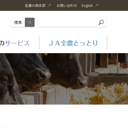
全農の県本部
お問い合わせ
English
標準
大
やさい
生活情報
事業内容
人権・同和問題取組
書籍紹介