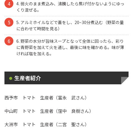
4. 弱火のまま煮込み、沸騰したら焦げ付かないようにゆっ
くり混ぜる。
5. アルミホイルなどで蓋をし、20~30分煮込む（野菜の量
に合わせて時間を見る）
6. 野菜の水分が旨味スープとなって全体に回ったら、彩り
に青野菜を加えて火を通し、最後に味を確かめる。味が薄
ければ塩を加える。
生産者紹介
西予市 トマト 生産者（富永 武さん）
中山町 トマト 生産者（窪中 良樹さん）
大洲市 トマト 生産者（二宮 聖さん）