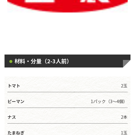
材料・分量（2-3人前）
トマト
2玉
ピーマン
1パック（3～4個）
ナス
2本
たまねぎ
1玉