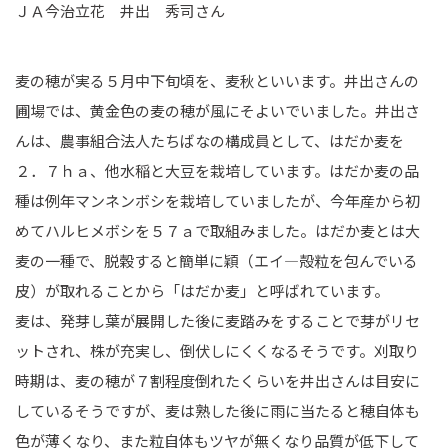
ＪＡ今治立花 井出 秀司さん
麦の穂が実る５月中下旬頃を、麦秋といいます。井出さんの
圃場では、黄金色の麦の穂が風にそよいでいました。井出さ
んは、農事組合法人たちばなの構成員として、はだか麦を
２．７ｈａ、他水稲と大豆を栽培しています。はだか麦の品
種は例年マンネンボシを栽培していましたが、今年産から初
めてハルヒメボシを５７ａで取組みました。はだか麦とは大
麦の一種で、脱穀すると簡単に穎（エイ―殻粒を包んでいる
皮）が取れることから「はだか麦」と呼ばれています。
麦は、発芽し葉が展開した後に麦踏みをすることで芽がリセ
ットされ、株が充実し、倒伏しにくくなるそうです。刈取り
時期は、麦の穂が７割程度倒れたくらいを井出さんは目安に
しているそうですが、麦は熟した後に雨に当たると穂自体も
色が薄くなり、また粒自体もツヤが無くなり品質が低下して