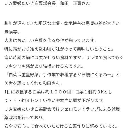
ＪＡ愛媛たいき白菜部会長 和田 正憲さん
肱川が運んできた肥沃な土壌・盆地特有の寒暖の差が大きい
気候等、
大洲はおいしい白菜を作る条件が揃っています。
特に霜がおり冷え込む頃が味がのって美味しいとのこと。
寒い時期の鍋には欠かせない食材ですが、サラダで食べてもシ
ャキシャキ感があり結構いけるんですよ。
「白菜は重量野菜。手作業で収穫するから腰にくるねー」と
苦労を語ってくれた和田さん。
1日に収穫する白菜は約１０００個！白菜１個約３Kとし
て・・・約３トン！いやいや本当に頭が下がります。
ＪＡ愛媛たいき白菜部会ではフェロモントラップによる減農
薬栽培を行っており、
安全で安心して食べていただける白菜作りに努めています。