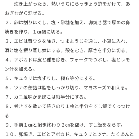
炊き上がったら、熱いうちにらっきょう酢をかけて、あ
おぎながら混ぜる。
２．卵は割りほぐし、塩・砂糖を加え、卵焼き器で厚めの卵
焼きを作り、１㎝幅に切る。
３．エビは背ワタを除き、つまようじを通し、小鍋に入れ、
酒と塩を振り蒸し煮にする。殻をむき、厚さを半分に切る。
４．アボカドは皮と種を除き、フォークでつぶし、塩とレモ
ン汁を加える。
５．キュウリは塩ずりし、縦６等分にする。
６．ツナの缶詰は脂をしっかり切り、マヨネーズで和える。
７．カニ風味かまぼこは縦半分にする。
８．巻きすを敷いて焼きのり１枚と半分をすし飯でくっつけ
る
９．手前１㎝と捲き終わり２㎝を空け、すし飯をならす。
１０．卵焼き、エビとアボカド、キュウリとツナ、たくあんと