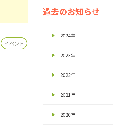
過去のお知らせ
2024年
イベント
2023年
2019年12月17日
飛騨牛料理「匠味」年末年始営業のご案
2022年
お知らせ
2019年12月12日
2021年
「ＮＨＫ歳末たすけあい」に寄付を行い
2020年
いちご就農研修
2019年12月02日