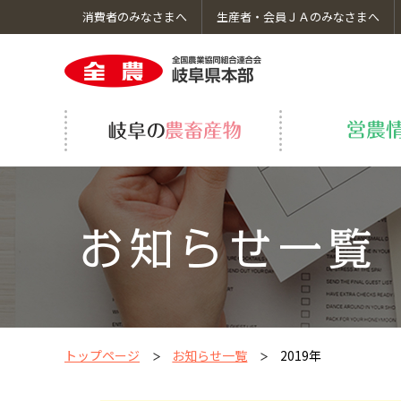
消費者のみなさまへ
生産者・会員ＪＡのみなさまへ
岐阜の農畜産物のトップへ
営農情報のトップへ
くらしのサービスのトップへ
ＪＡ全農岐阜についてのトップへ
採用情報のトップへ
岐阜の野菜・果物
飛騨牛繁殖研修事業
車検・修理
コーポレートガバナンス
いちご生産振興事業
ＪＡ葬祭
食育・社会貢献活動
グループ会社
トップページ
お知らせ一覧
2019年