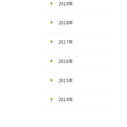
令和元年度いちご新規就農者研修生へイ
2019年
2019年12月02日
2018年
東京で岐阜県産米「ハツシモ」と「飛騨
2017年
2019年12月02日
ほしじるし栽培実証試験の取り組み～農
2016年
2019年11月28日
2015年
ぎふチャンデータ放送「じゃんけんプレゼ
2014年
2019年11月28日
ＪＲ大阪駅で『みのりみのるマルシェ「
2019年11月28日