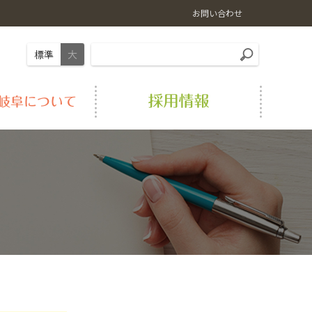
お問い合わせ
標準
大
岐阜の肉
畜産情報
LPガス
経営理念
おすすめ料理レシピ
農業機械
シロアリ駆除
事業紹介
農福連携事業
Aコープ店舗
アクセス