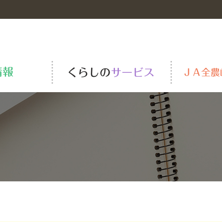
岐阜の米
青果物市況
ＪＡーＳＳ
全農の役割
安全・安心の取り組み
肥料・農薬・資材
全農岐阜一級建築士事務所
組織の概要と紹介
TAC
ＪＡくらしの宅配便
TVCM・動画一覧