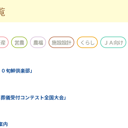
覧
畜産
営農
農福
施設設計
くらし
ＪＡ向け
２０旬鮮倶楽部」
回葬儀受付コンテスト全国大会」
案内