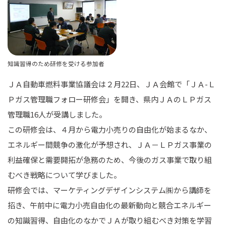
知識習得のため研修を受ける参加者
ＪＡ自動車燃料事業協議会は２月22日、ＪＡ会館で「ＪＡ-Ｌ
Ｐガス管理職フォロー研修会」を開き、県内ＪＡのＬＰガス
管理職16人が受講しました。
この研修会は、４月から電力小売りの自由化が始まるなか、
エネルギー間競争の激化が予想され、ＪＡ－ＬＰガス事業の
利益確保と需要開拓が急務のため、今後のガス事業で取り組
むべき戦略について学びました。
研修会では、マーケティングデザインシステム㈱から講師を
招き、午前中に電力小売自由化の最新動向と競合エネルギー
の知識習得、自由化のなかでＪＡが取り組むべき対策を学習