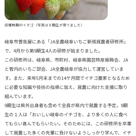
収穫時期のイチゴ（写真は８期生が育てました）
岐阜市曽我屋にある「JA全農岐阜いちご新規就農者研修所」
で、4月から第9期生4人の研修が始まりました。
この研修所は、岐阜県、市町村、岐阜県園芸特産振興会、JA
と管内のいちご部会、JA全農岐阜が協力して運営していま
す。また、来年5月末までの14ケ月間でイチゴ農家となるため
に必要な知識や技術の指導に加え、就農に向けた支援に取り
組んでいます。
9期生は県外出身者も含めて全員が県内で就農する予定。9期
生の１人は「おいしい岐阜のイチゴを、より多くの人に食べ
てもらい喜んでもらいたい。そのためには、この研修所を卒業
して就農した多くの先輩に負けないようしっかり学んで、イチ