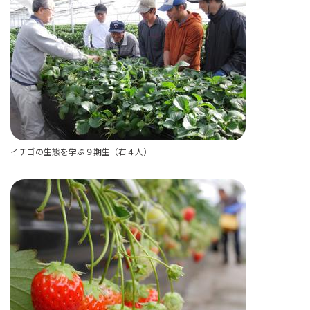
イチゴの生態を学ぶ９期生（右４人）