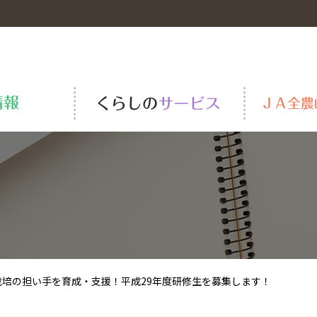
岐阜の米
青果物市況
ＪＡーＳＳ
全農の役割
安全・安心の取り組み
肥料・農薬・資材
全農岐阜一級建築士事務所
組織の概要と紹介
TAC
ＪＡくらしの宅配便
TVCM・動画一覧
栽培の担い手を育成・支援！平成29年度研修生を募集します！