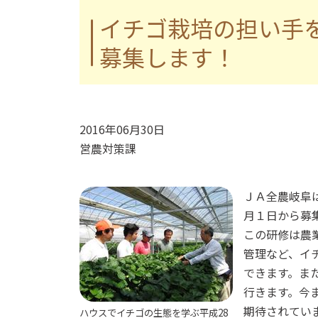
イチゴ栽培の担い手
募集します！
2016年06月30日
営農対策課
ＪＡ全農岐阜
月１日から募
この研修は農
管理など、イ
できます。ま
行きます。今
期待されてい
ハウスでイチゴの生態を学ぶ平成28