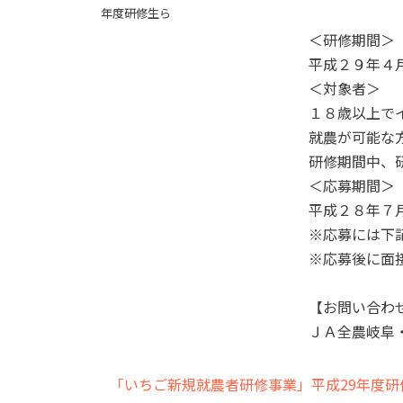
年度研修生ら
＜研修期間＞
平成２９年４
＜対象者＞
１８歳以上で
就農が可能な
研修期間中、
＜応募期間＞
平成２８年７
※応募には下
※応募後に面
【お問い合わ
ＪＡ全農岐阜
「いちご新規就農者研修事業」平成29年度研