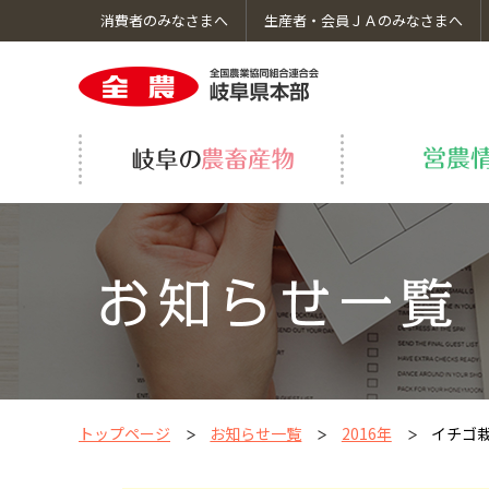
消費者のみなさまへ
生産者・会員ＪＡのみなさまへ
岐阜の農畜産物のトップへ
営農情報のトップへ
くらしのサービスのトップへ
ＪＡ全農岐阜についてのトップへ
採用情報のトップへ
岐阜の野菜・果物
飛騨牛繁殖研修事業
車検・修理
コーポレートガバナンス
いちご生産振興事業
ＪＡ葬祭
食育・社会貢献活動
グループ会社
トップページ
お知らせ一覧
2016年
イチゴ