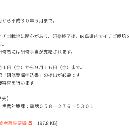
月から平成３０年５月まで。
イチゴ栽培に関心があり、研修終了後、岐阜県内でイチゴ栽培
方。
研修者には研修手当が支給されます。
月１日（金）から９月１６日（金）まで。
記「研修受講申込書」の提出が必要です
接審査を行います
せ先】
・営農対策課：電話０５８－２７６－５３０１
修者募集要綱
［197.8 KB]