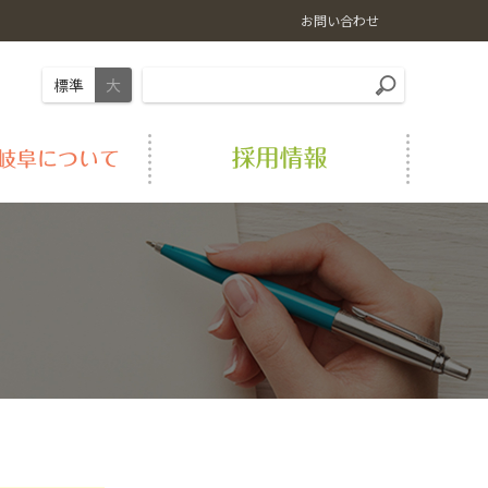
お問い合わせ
標準
大
岐阜の肉
畜産情報
LPガス
経営理念
おすすめ料理レシピ
農業機械
シロアリ駆除
事業紹介
農福連携事業
Aコープ店舗
アクセス