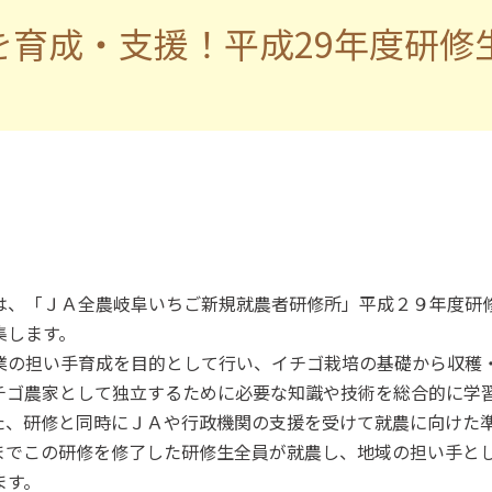
を育成・支援！平成29年度研修
は、「ＪＡ全農岐阜いちご新規就農者研修所」平成２９年度研
集します。
業の担い手育成を目的として行い、イチゴ栽培の基礎から収穫
チゴ農家として独立するために必要な知識や技術を総合的に学
た、研修と同時にＪＡや行政機関の支援を受けて就農に向けた
までこの研修を修了した研修生全員が就農し、地域の担い手と
ます。