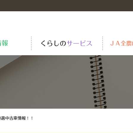
岐阜の米
青果物市況
ＪＡーＳＳ
全農の役割
安全・安心の取り組み
肥料・農薬・資材
全農岐阜一級建築士事務所
組織の概要と紹介
TAC
ＪＡくらしの宅配便
TVCM・動画一覧
特選中古車情報！！