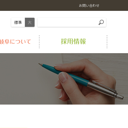
お問い合わせ
標準
大
岐阜の肉
畜産情報
LPガス
経営理念
おすすめ料理レシピ
農業機械
シロアリ駆除
事業紹介
農福連携事業
Aコープ店舗
アクセス