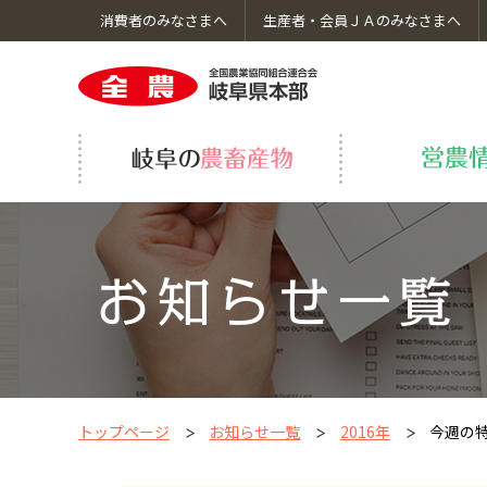
消費者のみなさまへ
生産者・会員ＪＡのみなさまへ
岐阜の農畜産物のトップへ
営農情報のトップへ
くらしのサービスのトップへ
ＪＡ全農岐阜についてのトップへ
採用情報のトップへ
岐阜の野菜・果物
飛騨牛繁殖研修事業
車検・修理
コーポレートガバナンス
いちご生産振興事業
ＪＡ葬祭
食育・社会貢献活動
グループ会社
トップページ
お知らせ一覧
2016年
今週の