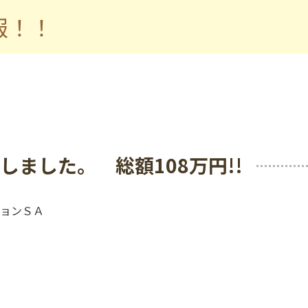
報！！
ました。 総額108万円!!
ョンＳＡ