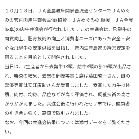
１０月１８日、ＪＡ全農岐阜関家畜流通センターでＪＡめぐ
みの管内肉用牛部会主催(協賛：ＪＡめぐみの 後援：ＪＡ全農
岐阜)の肉牛共進会が行われました。この共進会は、飛騨牛の
肉質向上、肥育技術の向上と消費者ニーズにあった安全・安
心な飛騨牛の安定供給を目指し、管内生産農家の経営安定を
図ることを目的として開催されました。
当日は、7生産者から去勢牛18頭、雌牛8頭の計26頭が出品さ
れ、審査の結果、去勢の部優等賞１席は藤田啓一さん、雌の
部優等賞は安江康助さんが受賞しました。受賞した肉牛は体
積、肉付、均称、品位などが高く評価され、飼養技術の高さ
がうかがえました。共進会後に行われたセリ市では、購買者
の引き合い強く、高値で取引されました。
なお、今回の共進会結果については添付データをご覧くださ
い。