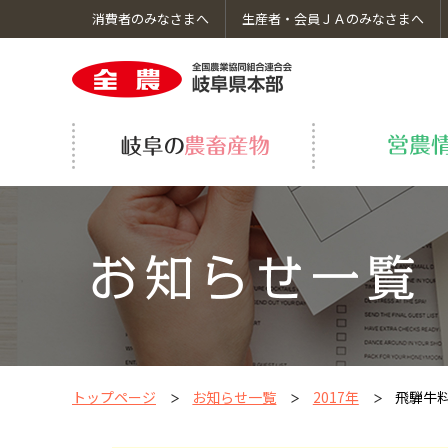
消費者のみなさまへ
生産者・会員ＪＡのみなさまへ
岐阜の農畜産物のトップへ
営農情報のトップへ
くらしのサービスのトップへ
ＪＡ全農岐阜についてのトップへ
採用情報のトップへ
岐阜の野菜・果物
飛騨牛繁殖研修事業
車検・修理
コーポレートガバナンス
いちご生産振興事業
ＪＡ葬祭
食育・社会貢献活動
グループ会社
トップページ
お知らせ一覧
2017年
飛騨牛