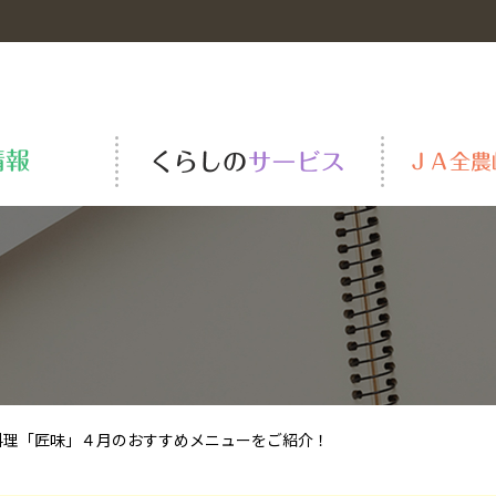
岐阜の米
青果物市況
ＪＡーＳＳ
全農の役割
安全・安心の取り組み
肥料・農薬・資材
全農岐阜一級建築士事務所
組織の概要と紹介
TAC
ＪＡくらしの宅配便
TVCM・動画一覧
料理「匠味」４月のおすすめメニューをご紹介！