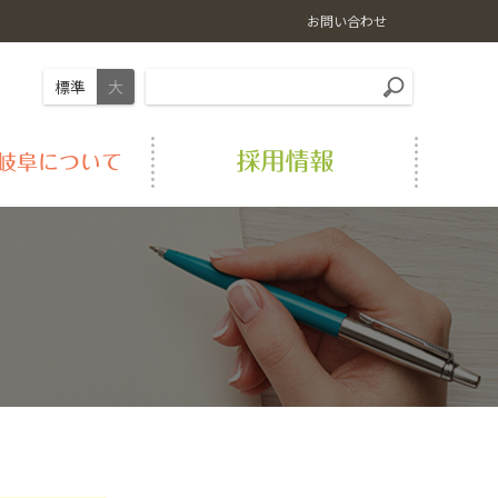
お問い合わせ
標準
大
岐阜の肉
畜産情報
LPガス
経営理念
おすすめ料理レシピ
農業機械
シロアリ駆除
事業紹介
農福連携事業
Aコープ店舗
アクセス