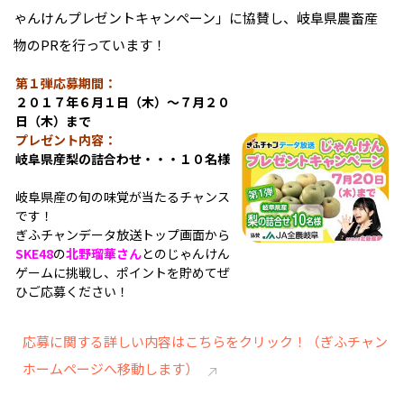
ゃんけんプレゼントキャンペーン」に協賛し、岐阜県農畜産
物のPRを行っています！
第１弾応募期間：
２０１７年６月１日（木
）～７月２０
日（木
）まで
プレゼント内容：
岐阜県産梨の詰合わせ・・・１０名様
岐阜県産の旬の味覚が当たるチャンス
です！
ぎふチャンデータ放送トップ画面から
SKE48
の
北野瑠華さん
とのじゃんけん
ゲームに挑戦し、ポイントを貯めてぜ
ひご応募ください！
応募に関する詳しい内容はこちらをクリック！（ぎふチャン
ホームページへ移動します）