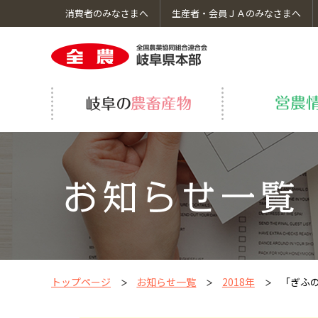
消費者のみなさまへ
生産者・会員ＪＡのみなさまへ
岐阜の農畜産物のトップへ
営農情報のトップへ
くらしのサービスのトップへ
ＪＡ全農岐阜についてのトップへ
採用情報のトップへ
岐阜の野菜・果物
飛騨牛繁殖研修事業
車検・修理
コーポレートガバナンス
いちご生産振興事業
ＪＡ葬祭
食育・社会貢献活動
グループ会社
トップページ
お知らせ一覧
2018年
「ぎふ