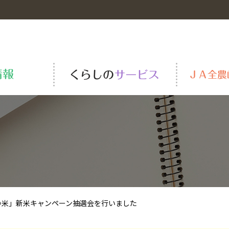
岐阜の米
青果物市況
ＪＡーＳＳ
全農の役割
安全・安心の取り組み
肥料・農薬・資材
全農岐阜一級建築士事務所
組織の概要と紹介
TAC
ＪＡくらしの宅配便
TVCM・動画一覧
の米」新米キャンペーン抽選会を行いました