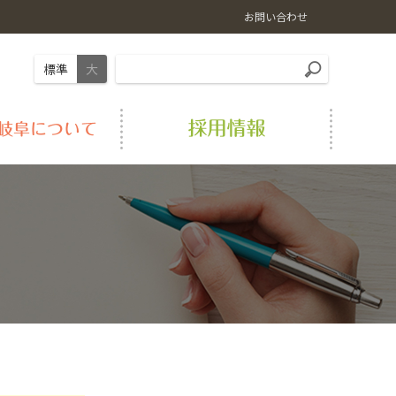
お問い合わせ
標準
大
岐阜の肉
畜産情報
LPガス
経営理念
おすすめ料理レシピ
農業機械
シロアリ駆除
事業紹介
農福連携事業
Aコープ店舗
アクセス