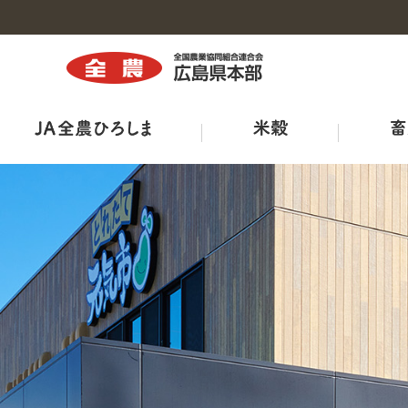
トップ
トップ
トップ
トップ
トップ
トップ
トップ
組織図・事務所・事業所一覧
商品紹介
広島県三次家畜市場案内
ひろしま菜‘ｓ
出店販売
全農ひろしま型ハウスについて
ＪＡ－ＳＳ
広報誌
工場・施設
鶏卵市況
出荷規格表
ＪＡタウン
産直市マッチングシステム
ＪＡくらしの宅配便
ＴＯＲＥＪＡ
特栽ガイドライン（ＪＡ別）
TVCM