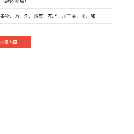
m²（店内売場）
果物、肉、魚、惣菜、花き、加工品、米、卵
店内案内図