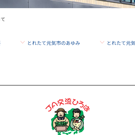
ＪＡお米のアンバサダー
いて
要
とれたて元気市のあゆみ
とれたて元