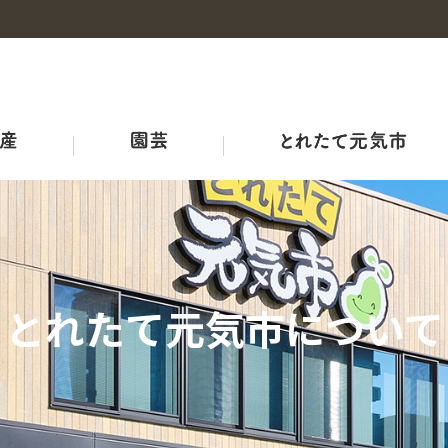
事業概要
産地・品種紹介
広島和牛
野菜の情報
概要
チャレンジファーム広島
みのりみのる
プロジェクト
耕畜連携・資源循環ブランド３－Ｒ
ＪＡ結び米
牛のせり市況
ひろしま野菜の産地マップ
生産者向け情報
農業機械・鳥獣害対策
ＪＡリフォーム
とれたて元気市について
品質管理室
レシピ
アグリサミット2025
生産者の皆さまへ
広島県産応援登録制度