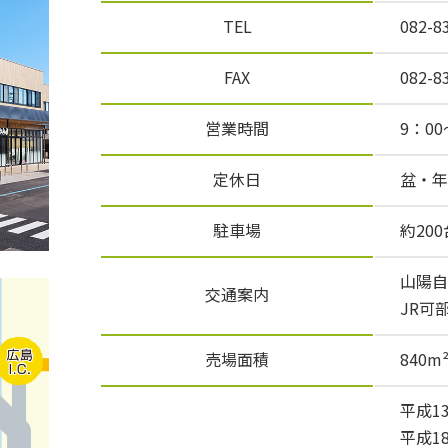
TEL
082-8
FAX
082-8
営業時間
9：00
定休日
盆・年
駐車場
約200
山陽自
交通案内
JR可
売場面積
840
平成1
平成1