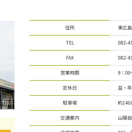
住所
東広島
TEL
082-4
FAX
082-4
営業時間
9：00
定休日
盆・年
駐車場
約140
交通案内
山陽自