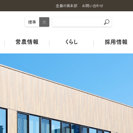
全農の県本部
お問い合わせ
標準
大
事業内容
お米の基礎知識
ギュギュ～と広島和牛
旬のカレンダー
店舗情報
土づくり
ＪＡタウン
オフィシャルSNSのご紹介
広島の酒米
鶏卵
青果市場カレンダー
みのりみのるプロジェクト
ＪＡグリーン店舗
ＪＡクミアイプロパン
特別栽培米ガイドライン
HACCP取組状況
中古農機マッチングシステム
Re:Boonリブーン
お米の宅配便
ＪＡタウン
【お米の通販はこちらから】