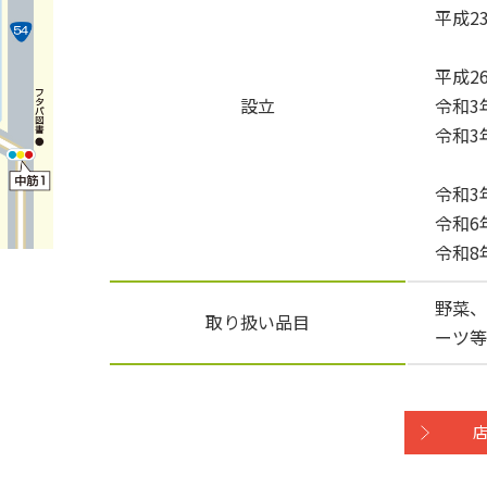
平成2
平成2
設立
令和3
令和3
令和3
令和6
令和8
野菜、
取り扱い品目
ーツ等