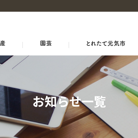
事業概要
産地・品種紹介
広島和牛
野菜の情報
概要
チャレンジファーム広島
みのりみのる
プロジェクト
耕畜連携・資源循環ブランド３－Ｒ
ＪＡ結び米
牛のせり市況
ひろしま野菜の産地マップ
生産者向け情報
農業機械・鳥獣害対策
ＪＡリフォーム
お知らせ一覧
品質管理室
レシピ
アグリサミット2025
生産者の皆さまへ
広島県産応援登録制度