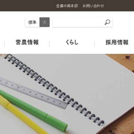
全農の県本部
お問い合わせ
標準
大
事業内容
お米の基礎知識
ギュギュ～と広島和牛
旬のカレンダー
店舗情報
土づくり
ＪＡタウン
オフィシャルSNSのご紹介
広島の酒米
鶏卵
青果市場カレンダー
みのりみのるプロジェクト
ＪＡグリーン店舗
ＪＡクミアイプロパン
特別栽培米ガイドライン
HACCP取組状況
中古農機マッチングシステム
Re:Boonリブーン
お米の宅配便
ＪＡタウン
【お米の通販はこちらから】