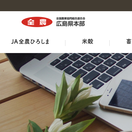
トップ
トップ
トップ
トップ
トップ
トップ
トップ
組織図・事務所・事業所一覧
商品紹介
広島県三次家畜市場案内
ひろしま菜‘ｓ
出店販売
全農ひろしま型ハウスについて
ＪＡ－ＳＳ
広報誌
工場・施設
鶏卵市況
出荷規格表
ＪＡタウン
産直市マッチングシステム
ＪＡくらしの宅配便
ＴＯＲＥＪＡ
特栽ガイドライン（ＪＡ別）
TVCM