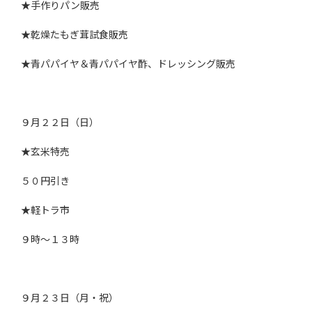
★手作りパン販売
★乾燥たもぎ茸試食販売
★青パパイヤ＆青パパイヤ酢、ドレッシング販売
９月２２日（日）
★玄米特売
５０円引き
★軽トラ市
９時～１３時
９月２３日（月・祝）