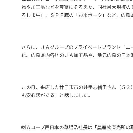
物や加工品などを豊富にそろえた、同社最大規模の
ろしま牛」、ＳＰＦ豚の「お米ポーク」など、広島
さらに、ＪＡグループのプライベートブランド「エ
化。広島県内各地のＪＡ加工品や、地元広島の日本
この日、来店した廿日市市の井手志緒里さん（５３
も安心感がある」と話しました。
㈱Ａコープ西日本の草場浩社長は「農産物直売所の