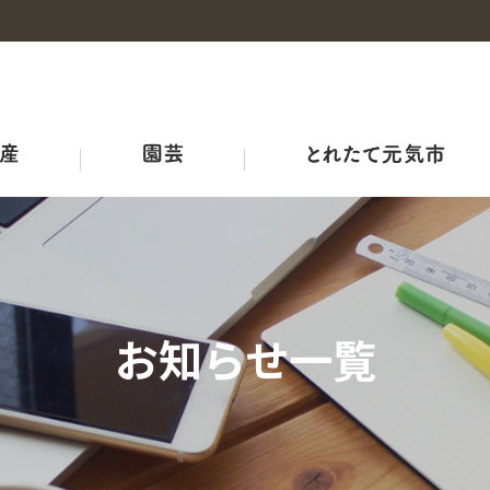
事業概要
産地・品種紹介
広島和牛
野菜の情報
概要
チャレンジファーム広島
みのりみのる
プロジェクト
耕畜連携・資源循環ブランド３－Ｒ
ＪＡ結び米
牛のせり市況
ひろしま野菜の産地マップ
生産者向け情報
農業機械・鳥獣害対策
ＪＡリフォーム
お知らせ一覧
品質管理室
レシピ
アグリサミット2025
生産者の皆さまへ
広島県産応援登録制度