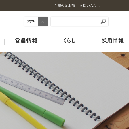
全農の県本部
お問い合わせ
標準
大
事業内容
お米の基礎知識
ギュギュ～と広島和牛
旬のカレンダー
店舗情報
土づくり
ＪＡタウン
オフィシャルSNSのご紹介
広島の酒米
鶏卵
青果市場カレンダー
みのりみのるプロジェクト
ＪＡグリーン店舗
ＪＡクミアイプロパン
特別栽培米ガイドライン
HACCP取組状況
中古農機マッチングシステム
Re:Boonリブーン
お米の宅配便
ＪＡタウン
【お米の通販はこちらから】