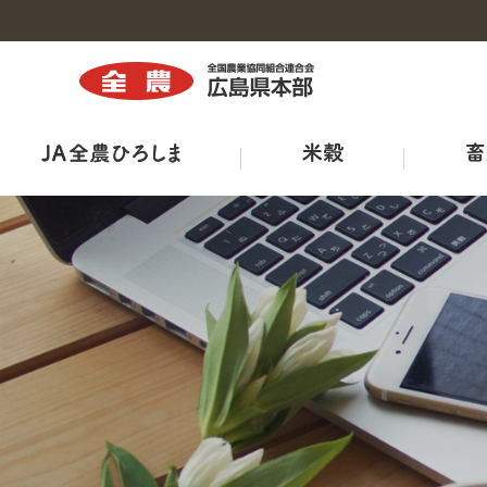
トップ
トップ
トップ
トップ
トップ
トップ
トップ
組織図・事務所・事業所一覧
商品紹介
広島県三次家畜市場案内
ひろしま菜‘ｓ
出店販売
全農ひろしま型ハウスについて
ＪＡ－ＳＳ
広報誌
工場・施設
鶏卵市況
出荷規格表
ＪＡタウン
産直市マッチングシステム
ＪＡくらしの宅配便
ＴＯＲＥＪＡ
特栽ガイドライン（ＪＡ別）
TVCM