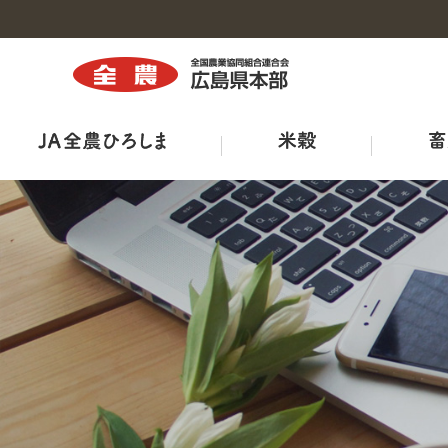
トップ
トップ
トップ
トップ
トップ
トップ
トップ
組織図・事務所・事業所一覧
商品紹介
広島県三次家畜市場案内
ひろしま菜‘ｓ
出店販売
全農ひろしま型ハウスについて
ＪＡ－ＳＳ
広報誌
工場・施設
鶏卵市況
出荷規格表
ＪＡタウン
産直市マッチングシステム
ＪＡくらしの宅配便
ＴＯＲＥＪＡ
特栽ガイドライン（ＪＡ別）
TVCM