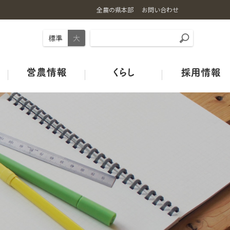
全農の県本部
お問い合わせ
標準
大
事業内容
お米の基礎知識
ギュギュ～と広島和牛
旬のカレンダー
店舗情報
土づくり
ＪＡタウン
オフィシャルSNSのご紹介
広島の酒米
鶏卵
青果市場カレンダー
みのりみのるプロジェクト
ＪＡグリーン店舗
ＪＡクミアイプロパン
特別栽培米ガイドライン
HACCP取組状況
中古農機マッチングシステム
Re:Boonリブーン
お米の宅配便
ＪＡタウン
【お米の通販はこちらから】