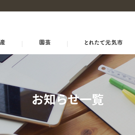
事業概要
産地・品種紹介
広島和牛
野菜の情報
概要
チャレンジファーム広島
みのりみのる
プロジェクト
耕畜連携・資源循環ブランド３－Ｒ
ＪＡ結び米
牛のせり市況
ひろしま野菜の産地マップ
生産者向け情報
農業機械・鳥獣害対策
ＪＡリフォーム
お知らせ一覧
品質管理室
レシピ
アグリサミット2025
生産者の皆さまへ
広島県産応援登録制度