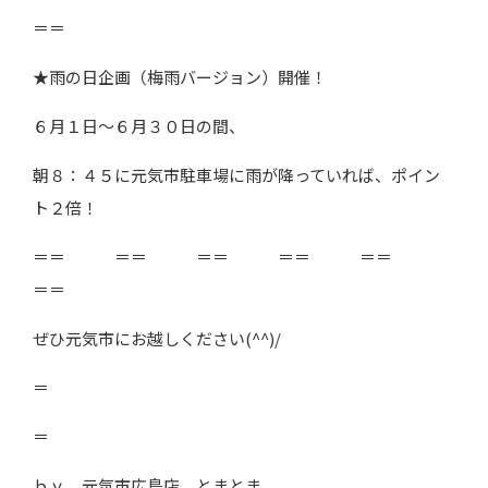
＝＝
★雨の日企画（梅雨バージョン）開催！
６月１日～６月３０日の間、
朝８：４５に元気市駐車場に雨が降っていれば、ポイン
ト２倍！
＝＝ ＝＝ ＝＝ ＝＝ ＝＝
＝＝
ぜひ元気市にお越しください(^^)/
＝
＝
ｂｙ 元気市広島店 とまとま