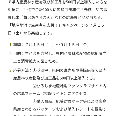
で県内産農林水産物及び加工品を
500
円以上購入した方を
対象に、抽選で合計
100
人に広島血統和牛「元就」や広島
県民米「贅沢あきろまん」などの広島県産品が当たる、
「地産地消で生産者を応援！」キャンペーンを７月１５
日（土）から実施します。
期間：７月１５日（土）～９月１５日（金）
目的：生産者を応援し、県内産農林水産物の認知度向
上と消費拡大を図るため。
応募方法：①期間中、県内の直売所や量販店等で県内
産農林水産物及び加工品を
500
円以上購入する。
②ひろしま地産地消ファンクラブサイト内
の応募フォーム（特設サイト）にアクセス。
③購入商品、応募対象マーク等により広島
県産とわかるパッケージおよび購入レシートを撮影す