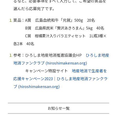
るなど、必要事項をすべて入力して、ご希望の賞品を
選んだら応募完了です。
賞品：
A
賞 広島血統和牛「元就」
500g
20
名
B
賞 広島県民米「贅沢あきろまん」
5kg
40
名
C
賞 柑橘果汁入りバラエティセット
1L
瓶
3
種×
各
2
本
40
名
参考：ひろしま地産地消推進協議会
HP
ひろしま地産
地消ファンクラブ (hiroshimakensan.org)
キャンペーン特設サイト
地産地消で生産者を
応援キャンペーン2023｜ひろしま地産地消ファンクラ
ブ (hiroshimakensan.org)
お知らせ一覧