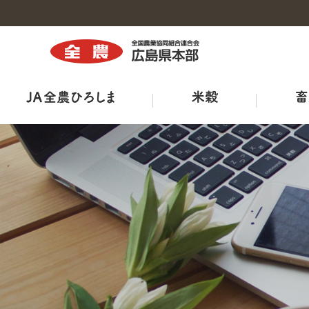
トップ
トップ
トップ
トップ
トップ
トップ
トップ
組織図・事務所・事業所一覧
商品紹介
広島県三次家畜市場案内
ひろしま菜‘ｓ
出店販売
全農ひろしま型ハウスについて
ＪＡ－ＳＳ
広報誌
工場・施設
鶏卵市況
出荷規格表
ＪＡタウン
産直市マッチングシステム
ＪＡくらしの宅配便
ＴＯＲＥＪＡ
特栽ガイドライン（ＪＡ別）
TVCM