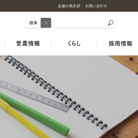
全農の県本部
お問い合わせ
標準
大
事業内容
お米の基礎知識
ギュギュ～と広島和牛
旬のカレンダー
店舗情報
土づくり
ＪＡタウン
オフィシャルSNSのご紹介
広島の酒米
鶏卵
青果市場カレンダー
みのりみのるプロジェクト
ＪＡグリーン店舗
ＪＡクミアイプロパン
特別栽培米ガイドライン
HACCP取組状況
中古農機マッチングシステム
Re:Boonリブーン
お米の宅配便
ＪＡタウン
【お米の通販はこちらから】