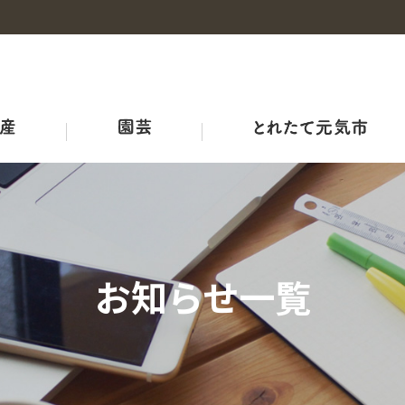
事業概要
産地・品種紹介
広島和牛
野菜の情報
概要
チャレンジファーム広島
みのりみのる
プロジェクト
耕畜連携・資源循環ブランド３－Ｒ
ＪＡ結び米
牛のせり市況
ひろしま野菜の産地マップ
生産者向け情報
農業機械・鳥獣害対策
ＪＡリフォーム
お知らせ一覧
品質管理室
レシピ
アグリサミット2025
生産者の皆さまへ
広島県産応援登録制度