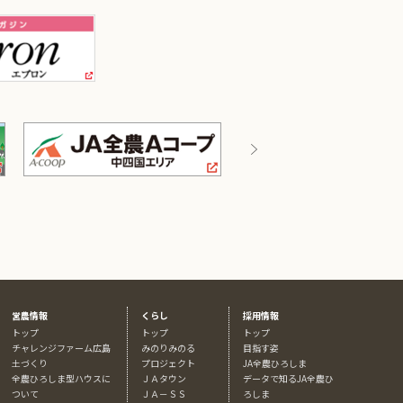
営農情報
くらし
採用情報
トップ
トップ
トップ
チャレンジファーム広島
みのりみのる
目指す姿
土づくり
プロジェクト
JA全農ひろしま
全農ひろしま型ハウスに
ＪＡタウン
データで知るJA全農ひ
ついて
ＪＡ－ＳＳ
ろしま