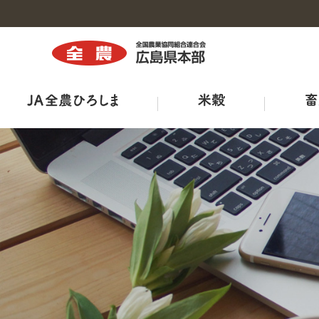
トップ
トップ
トップ
トップ
トップ
トップ
トップ
組織図・事務所・事業所一覧
商品紹介
広島県三次家畜市場案内
ひろしま菜‘ｓ
出店販売
全農ひろしま型ハウスについて
ＪＡ－ＳＳ
広報誌
工場・施設
鶏卵市況
出荷規格表
ＪＡタウン
産直市マッチングシステム
ＪＡくらしの宅配便
ＴＯＲＥＪＡ
特栽ガイドライン（ＪＡ別）
TVCM