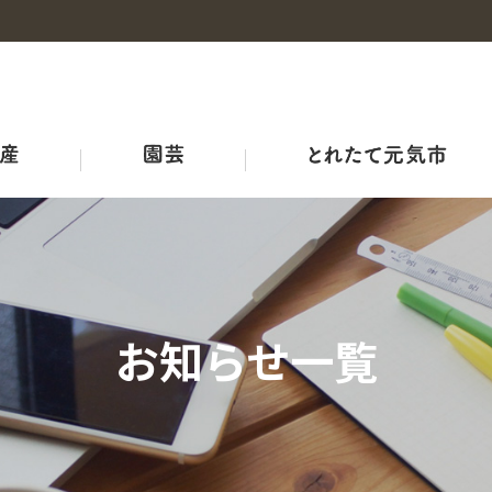
事業概要
産地・品種紹介
広島和牛
野菜の情報
概要
チャレンジファーム広島
みのりみのる
プロジェクト
耕畜連携・資源循環ブランド３－Ｒ
ＪＡ結び米
牛のせり市況
ひろしま野菜の産地マップ
生産者向け情報
農業機械・鳥獣害対策
ＪＡリフォーム
お知らせ一覧
品質管理室
レシピ
アグリサミット2025
生産者の皆さまへ
広島県産応援登録制度