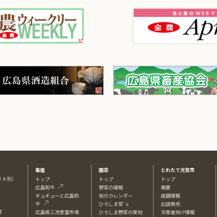
畜産
園芸
とれたて元気市
ＪＡ別）
トップ
トップ
トップ
広島和牛
野菜の情報
概要
ギュギュ～と広島和
旬のカレンダー
店舗情報
牛
ひろしま菜‘ｓ
出店販売
度
広島県三次家畜市場
ひろしま野菜の産地
生産者向け情報