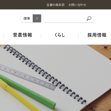
全農の県本部
お問い合わせ
標準
大
事業内容
お米の基礎知識
ギュギュ～と広島和牛
旬のカレンダー
店舗情報
土づくり
ＪＡタウン
オフィシャルSNSのご紹介
広島の酒米
鶏卵
青果市場カレンダー
みのりみのるプロジェクト
ＪＡグリーン店舗
ＪＡクミアイプロパン
特別栽培米ガイドライン
HACCP取組状況
中古農機マッチングシステム
Re:Boonリブーン
お米の宅配便
ＪＡタウン
【お米の通販はこちらから】