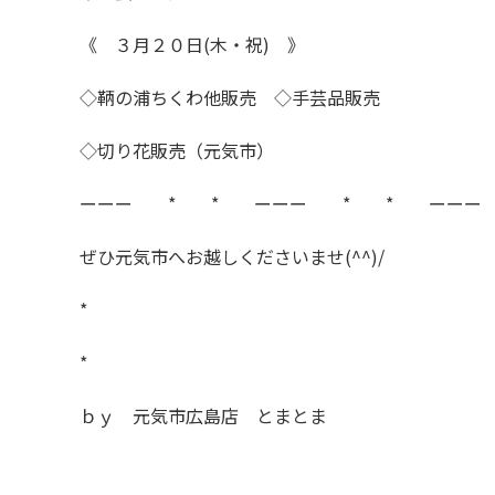
《 ３月２０日(木・祝) 》
◇鞆の浦ちくわ他販売 ◇手芸品販売
◇切り花販売（元気市）
ーーー * * ーーー * * ーーー
ぜひ元気市へお越しくださいませ(^^)/
*
*
ｂｙ 元気市広島店 とまとま