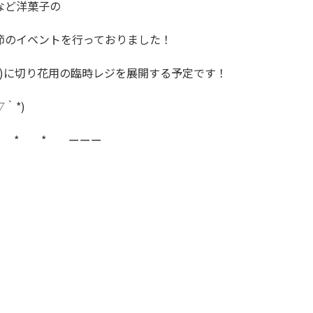
など洋菓子の
節のイベントを行っておりました！
祝)に切り花用の臨時レジを展開する予定です！
｀*)
 * * ーーー