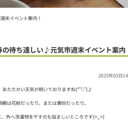
ＪＡお米のアンバサダー
市週末イベント案内！
春の待ち遠しい♪元気市週末イベント案内
2025年03月1
たたかい天気が続いておりますね(*'▽')♪
時期は花粉だったり、または黄砂だったり、
、外へ洗濯物を干すのも悩ましいところです(=_=)