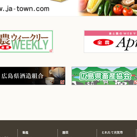
畜産
園芸
とれたて元気市