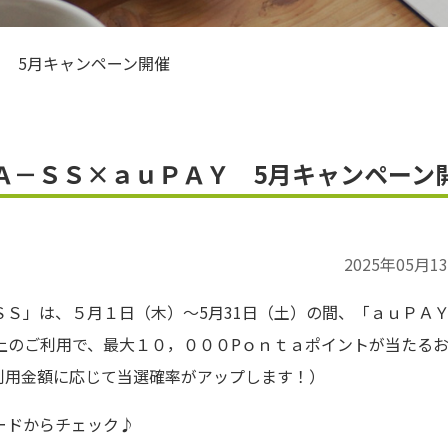
ＪＡお米のアンバサダー
 5月キャンペーン開催
Ａ－ＳＳ×ａｕＰＡＹ 5月キャンペーン
2025年05月1
ＳＳ」は、５月１日（木）～
5
月
31
日（土）の間、「ａｕＰＡ
上のご利用で、最大１０，０００
P
ｏｎｔａポイントが当たる
利用金額に応じて当選確率がアップします！）
ードからチェック♪