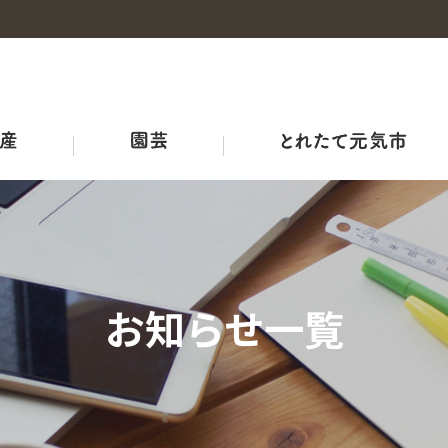
事業概要
産地・品種紹介
広島和牛
野菜の情報
概要
チャレンジファーム広島
みのりみのる
プロジェクト
耕畜連携・資源循環ブランド３－Ｒ
ＪＡ結び米
牛のせり市況
ひろしま野菜の産地マップ
生産者向け情報
農業機械・鳥獣害対策
ＪＡリフォーム
お知らせ一覧
品質管理室
レシピ
アグリサミット2025
生産者の皆さまへ
広島県産応援登録制度