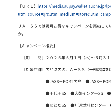
【ＵＲＬ】
https://media.aupay.wallet.auone.jp/l
utm_source=qr&utm_medium=store&utm_campa
ＪＡ－ＳＳでは毎月お得なキャンペーンを実施して
か。
【キャンペーン概要】
［期 間］２０２５年５月１日（木
)
～５月３１
［対象店舗］広島県内のＪＡ－ＳＳ（一部店舗を
●JASS
－
PORT
広島 ●
JASS
－
POR
●千代田
SS
●大朝インター
SS
●
●せとだ
SS
●神辺燃料センター 