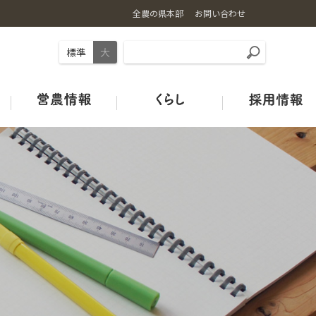
全農の県本部
お問い合わせ
標準
大
事業内容
お米の基礎知識
ギュギュ～と広島和牛
旬のカレンダー
店舗情報
土づくり
ＪＡタウン
オフィシャルSNSのご紹介
広島の酒米
鶏卵
青果市場カレンダー
みのりみのるプロジェクト
ＪＡグリーン店舗
ＪＡクミアイプロパン
特別栽培米ガイドライン
HACCP取組状況
中古農機マッチングシステム
Re:Boonリブーン
お米の宅配便
ＪＡタウン
【お米の通販はこちらから】