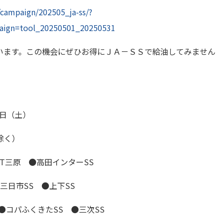
p/campaign/202505_ja-ss/?
ign=tool_20250501_20250531
います。この機会にぜひお得にＪＡ－ＳＳで給油してみません
日（土）
除く）
T
三原 ●高田インター
SS
三日市
SS
●上下
SS
●コパふくきた
SS
●三次
SS