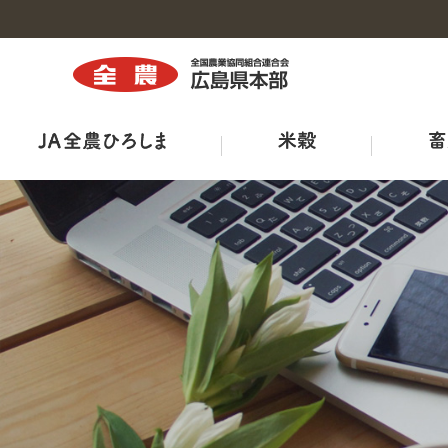
トップ
トップ
トップ
トップ
トップ
トップ
トップ
組織図・事務所・事業所一覧
商品紹介
広島県三次家畜市場案内
ひろしま菜‘ｓ
出店販売
全農ひろしま型ハウスについて
ＪＡ－ＳＳ
広報誌
工場・施設
鶏卵市況
出荷規格表
ＪＡタウン
産直市マッチングシステム
ＪＡくらしの宅配便
ＴＯＲＥＪＡ
特栽ガイドライン（ＪＡ別）
TVCM