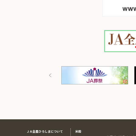
ＪＡ全農ひろしまについて
米穀