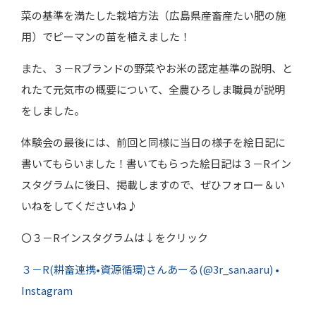
菜の基準を満たした栽培方法（広島県産畜産たい肥の施
用）でピーマンの苗を植えました！
また、３－
R
ブランドの野菜やお米の認定基準の説明、と
れたて元気市の概要について、全農ひろしま職員が説明
をしました。
体験会の最後には、前回と同様に当日の様子を絵日記に
書いてもらいました！書いてもらった絵日記は３－
R
イン
スタグラムに後日、掲載しますので、ぜひフォロー＆い
いねをしてくださいね♪
〇３－
R
インスタグラムは↓をクリック
３－R(耕畜連携•資源循環)さんあーる(@3r_san.aaru) •
Instagram